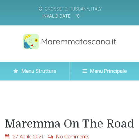
GROSSETO, TUSCANY, ITALY
INVALID DATE
°
C
Menu Strutture
Menu Principale
Maremma On The Road
27 Aprile 2021
No Comments