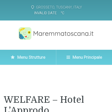
GROSSETO, TUSCANY, ITALY
INVALID DATE
°
C
Menu Strutture
Menu Principale
WELFARE – Hotel
L’Approdo