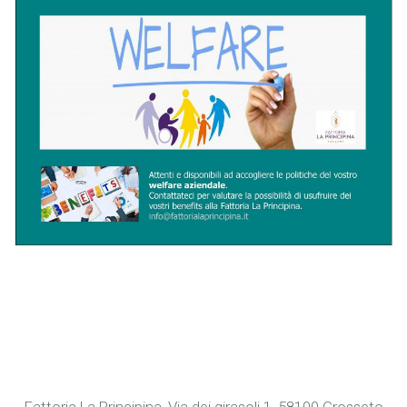
Fattoria La Principina, Via dei girasoli 1, 58100 Grosseto