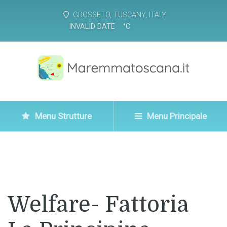
GROSSETO, TUSCANY, ITALY
INVALID DATE
°
C
Menu Strutture
Menu Principale
Welfare- Fattoria