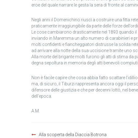
eroe del quale narrare le gesta la sera di fronte al camin
Negli anni il Domenichino riuscì a costruire una fitta re
praticamente irraggiungibile da parte delle forze dell’ord
Le cose cambiarono drasticamente nel 1893 quando il go
inviando in Maremma un alto numero di carabinieri e pro
molti confidenti e fiancheggiatori distrusse la solida rete
ad arrivare alla notte della sua uccisione tramite uno s
Alla morte del brigante molti furono gli atti di stima da
degna sepoltura in memoria degli atti benevoli compiut
Non è facile capire che cosa abbia fatto scattare l’idi
ma, di sicuro, il Tiburzi rappresenta ancora oggi il p
difensore delle giustizia e che per decenni lottò, nel bene
dell’epoca.
A.M.
Navigazione
Alla scoperta della Diaccia Botrona