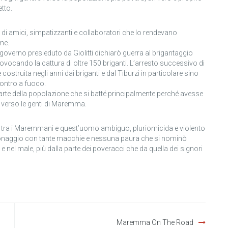
etto.
te di amici, simpatizzanti e collaboratori che lo rendevano
ine.
verno presieduto da Giolitti dichiarò guerra al brigantaggio
vocando la cattura di oltre 150 briganti. L’arresto successivo di
 costruita negli anni dai briganti e dal Tiburzi in particolare sino
contro a fuoco.
 parte della popolazione che si batté principalmente perché avesse
i verso le genti di Maremma.
llio tra i Maremmani e quest’uomo ambiguo, pluriomicida e violento
ersonaggio con tante macchie e nessuna paura che si nominò
 e nel male, più dalla parte dei poveracci che da quella dei signori
Maremma On The Road