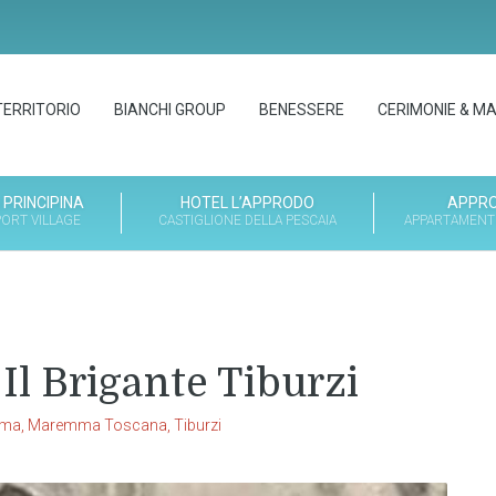
 TERRITORIO
BIANCHI GROUP
BENESSERE
CERIMONIE & M
 PRINCIPINA
HOTEL L’APPRODO
APPRO
ORT VILLAGE
CASTIGLIONE DELLA PESCAIA
APPARTAMENTI
 Il Brigante Tiburzi
mma
,
Maremma Toscana
,
Tiburzi