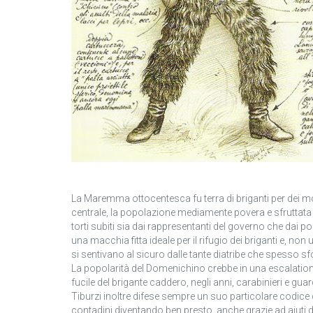
La Maremma ottocentesca fu terra di briganti per dei mot
centrale, la popolazione mediamente povera e sfruttata c
torti subiti sia dai rappresentanti del governo che dai 
una macchia fitta ideale per il rifugio dei briganti e, non
si sentivano al sicuro dalle tante diatribe che spesso s
La popolarità del Domenichino crebbe in una escalation di
fucile del brigante caddero, negli anni, carabinieri e guardie
Tiburzi inoltre difese sempre un suo particolare codice
contadini diventando ben presto, anche grazie ad aiuti 