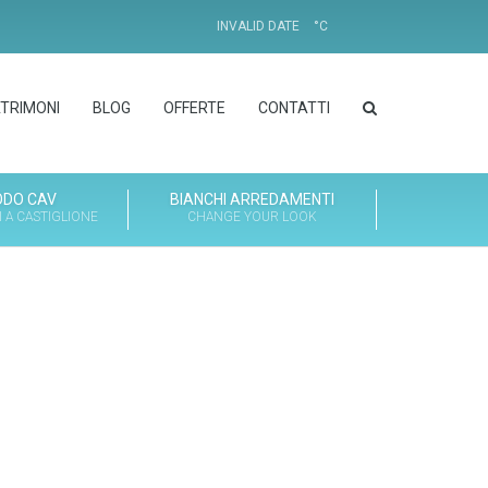
INVALID DATE
°
C
ATRIMONI
BLOG
OFFERTE
CONTATTI
DO CAV
BIANCHI ARREDAMENTI
 A CASTIGLIONE
CHANGE YOUR LOOK