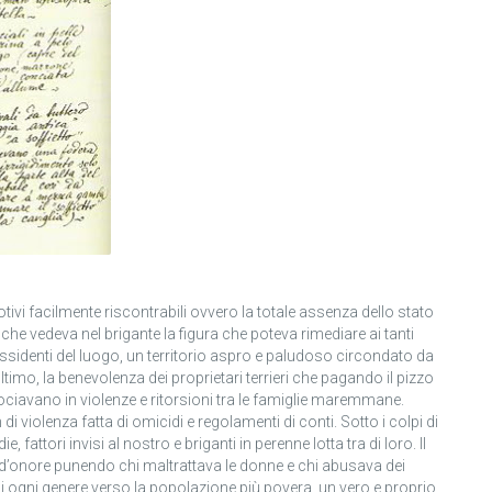
ivi facilmente riscontrabili ovvero la totale assenza dello stato
he vedeva nel brigante la figura che poteva rimediare ai tanti
possidenti del luogo, un territorio aspro e paludoso circondato da
 ultimo, la benevolenza dei proprietari terrieri che pagando il pizzo
fociavano in violenze e ritorsioni tra le famiglie maremmane.
 violenza fatta di omicidi e regolamenti di conti. Sotto i colpi di
, fattori invisi al nostro e briganti in perenne lotta tra di loro. Il
 d’onore punendo chi maltrattava le donne e chi abusava dei
di ogni genere verso la popolazione più povera, un vero e proprio