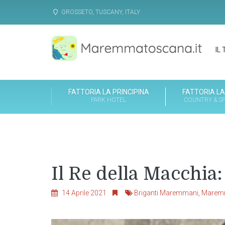
GROSSETO, TUSCANY, ITALY
IL
FATTORIA LA PRINCIPINA
FATTORIA LA
PARK HOTEL
COUNTRY & SP
Il Re della Macchia:
14 Aprile 2021
Briganti Maremmani
,
Mare