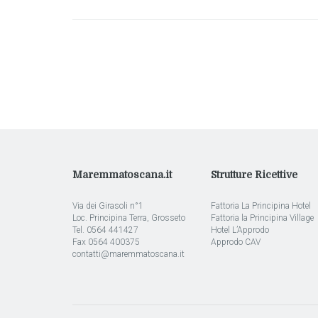
articoli
Maremmatoscana.it
Strutture Ricettive
Via dei Girasoli n°1
Fattoria La Principina Hotel
Loc. Principina Terra, Grosseto
Fattoria la Principina Village
Tel. 0564 441427
Hotel L’Approdo
Fax 0564 400375
Approdo CAV
contatti@maremmatoscana.it